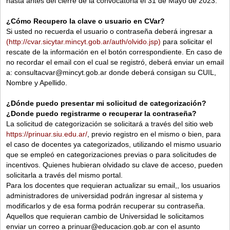
hasta antes del cierre de la convocatoria el 31 de Mayo de 2023.
¿Cómo Recupero la clave o usuario en CVar?
Si usted no recuerda el usuario o contraseña deberá ingresar a
(http://cvar.sicytar.mincyt.gob.ar/auth/olvido.jsp)
para solicitar el
rescate de la información en el botón correspondiente. En caso de
no recordar el email con el cual se registró, deberá enviar un email
a: consultacvar@mincyt.gob.ar donde deberá consigan su CUIL,
Nombre y Apellido.
¿Dónde puedo presentar mi solicitud de categorización?
¿Donde puedo registrarme o recuperar la contraseña?
La solicitud de categorización se solicitará a través del sitio web
https://prinuar.siu.edu.ar/
, previo registro en el mismo o bien, para
el caso de docentes ya categorizados, utilizando el mismo usuario
que se empleó en categorizaciones previas o para solicitudes de
incentivos. Quienes hubieran olvidado su clave de acceso, pueden
solicitarla a través del mismo portal.
Para los docentes que requieran actualizar su email,, los usuarios
administradores de universidad podrán ingresar al sistema y
modificarlos y de esa forma podrán recuperar su contraseña.
Aquellos que requieran cambio de Universidad le solicitamos
enviar un correo a prinuar@educacion.gob.ar con el asunto